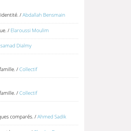
'identité.
/
Abdallah Bensmain
ue.
/
Elaroussi Moulim
samad Dialmy
amille.
/
Collectif
amille.
/
Collectif
iques comparés.
/
Ahmed Sadik