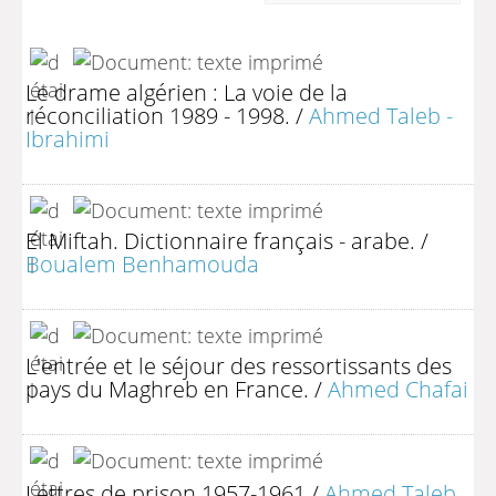
Le drame algérien : La voie de la
réconciliation 1989 - 1998.
/
Ahmed Taleb -
Ibrahimi
El Miftah. Dictionnaire français - arabe.
/
Boualem Benhamouda
L'entrée et le séjour des ressortissants des
pays du Maghreb en France.
/
Ahmed Chafai
Lettres de prison 1957-1961
/
Ahmed Taleb