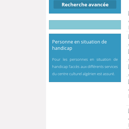
Recherche avancée
Personne en situation de
handicap
Pour les personnes en situation de
handicap l’accès aux différents services
du centre culturel algérien est assuré.