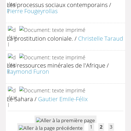
Les processus sociaux contemporains
/
Pierre Fougeyrollas
La prostitution coloniale.
/
Christelle Taraud
Les ressources minérales de l'Afrique
/
Raymond Furon
Le Sahara
/
Gautier Emile-Félix
1
2
3