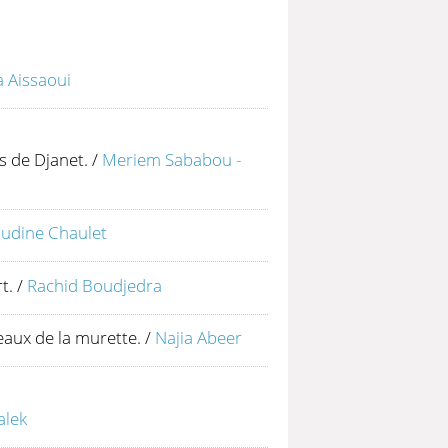
 Aissaoui
s de Djanet.
/
Meriem Sababou -
audine Chaulet
t.
/
Rachid Boudjedra
eaux de la murette.
/
Najia Abeer
alek