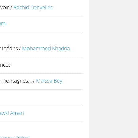
voir
/
Rachid Benyelles
umi
 inédits
/
Mohammed Khadda
ences
s montagnes...
/
Maïssa Bey
awki Amari
acques Deluz