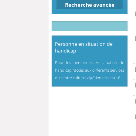
Recherche avancée
Personne en situation de
handicap
Pour les personnes en situation de
handicap l’accès aux différents services
du centre culturel algérien est assuré.