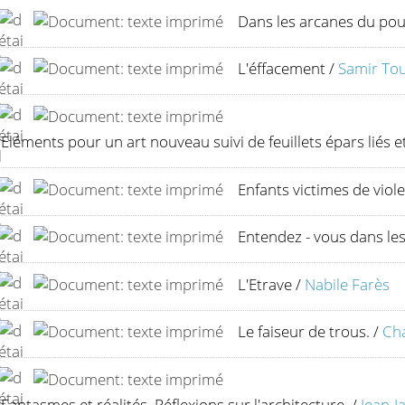
Dans les arcanes du pou
L'éffacement
/
Samir To
Eléments pour un art nouveau suivi de feuillets épars liés et
Enfants victimes de viol
Entendez - vous dans le
L'Etrave
/
Nabile Farès
Le faiseur de trous.
/
Ch
Fantasmes et réalités. Réflexions sur l'architecture.
/
Jean-J