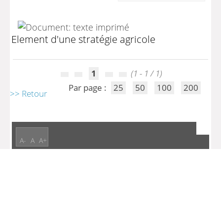
Element d'une stratégie agricole
1
(1 - 1 / 1)
Par page :
25
50
100
200
>> Retour
A-
A
A+