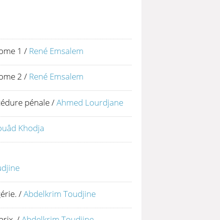
Tome 1
/
René Emsalem
Tome 2
/
René Emsalem
cédure pénale
/
Ahmed Lourdjane
ouâd Khodja
djine
érie.
/
Abdelkrim Toudjine
rix.
/
Abdelkrim Toudjine