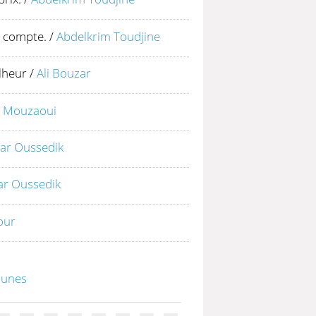
n compte.
/
Abdelkrim Toudjine
lheur
/
Ali Bouzar
 Mouzaoui
ar Oussedik
ar Oussedik
our
ounes