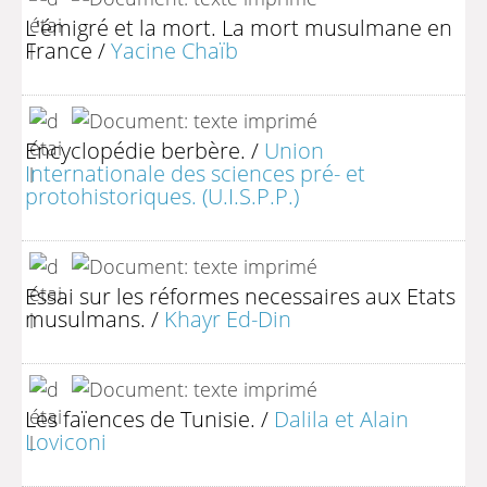
L'émigré et la mort. La mort musulmane en
France
/
Yacine Chaïb
Encyclopédie berbère.
/
Union
Internationale des sciences pré- et
protohistoriques. (U.I.S.P.P.)
Essai sur les réformes necessaires aux Etats
musulmans.
/
Khayr Ed-Din
Les faïences de Tunisie.
/
Dalila et Alain
Loviconi