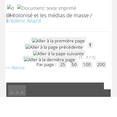
Le colonisé et les médias de masse
/
Frédéric Allard
1
(1 - 1 / 1)
Par page :
25
50
100
200
>> Retour
A-
A
A+