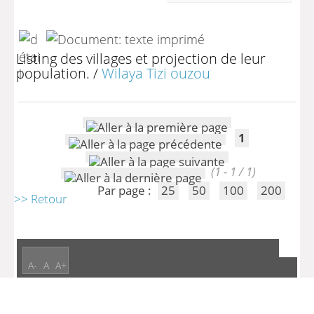
Listing des villages et projection de leur
population.
/
Wilaya Tizi ouzou
1
(1 - 1 / 1)
Par page :
25
50
100
200
>> Retour
A-
A
A+