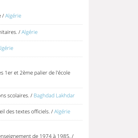
e
/
Algérie
itaires.
/
Algérie
lgérie
 1er et 2ème palier de l'école
ns scolaires.
/
Baghdad Lakhdar
l des textes officiels.
/
Algérie
'enseignement de 1974 à 1985.
/