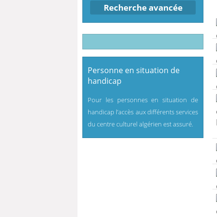
Recherche avancée
Personne en situation de
handicap
Pour les personnes en situation de
handicap l’accès aux différents services
du centre culturel algérien est assuré.