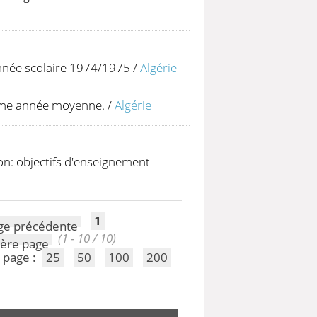
année scolaire 1974/1975
/
Algérie
 ème année moyenne.
/
Algérie
on: objectifs d'enseignement-
1
(1 - 10 / 10)
 page :
25
50
100
200