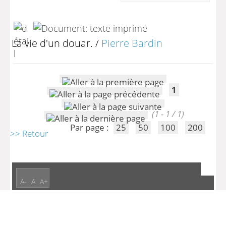
La vie d'un douar.
/
Pierre Bardin
1
(1 - 1 / 1)
Par page :
25
50
100
200
>> Retour
A-
A
A+