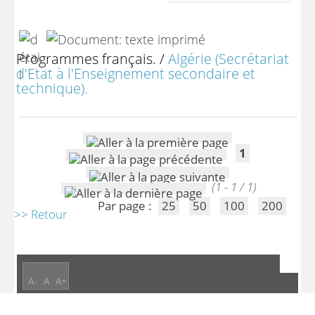
Programmes français.
/
Algérie (Secrétariat
d'Etat à l'Enseignement secondaire et
technique).
1
(1 - 1 / 1)
Par page :
25
50
100
200
>> Retour
A-
A
A+