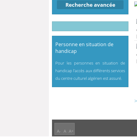
Recherche avancée
Personne en situation de
handicap
Pour les personnes en situation de
handicap l’accès aux différents services
du centre culturel algérien est assuré.
>
A-
A
A+