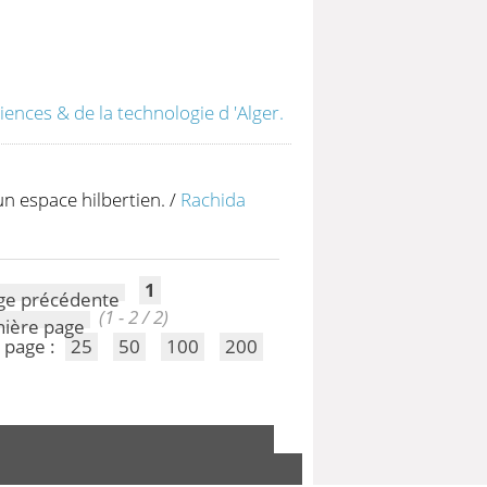
iences & de la technologie d 'Alger.
n espace hilbertien.
/
Rachida
1
(1 - 2 / 2)
 page :
25
50
100
200