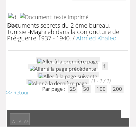
Documents secrets du 2 ème bureau.
Tunisie -Maghreb dans la conjoncture de
Pré-guerre 1937 - 1940.
/
Ahmed Khaled
1
(1 - 1 / 1)
Par page :
25
50
100
200
>> Retour
A-
A
A+