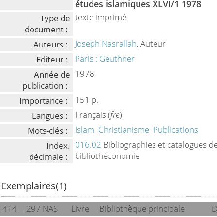
études islamiques XLVI/1 1978
texte imprimé
Type de
document :
Joseph Nasrallah
, Auteur
Auteurs :
Paris : Geuthner
Editeur :
1978
Année de
publication :
151 p.
Importance :
Français (
fre
)
Langues :
Islam
Christianisme
Publications
Mots-clés :
016.02
Bibliographies et catalogues d
Index.
bibliothéconomie
décimale :
Exemplaires(1)
414
297 NAS
Livre
Bibliothèque principale
D