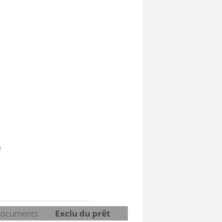
e
ocuments
Exclu du prêt