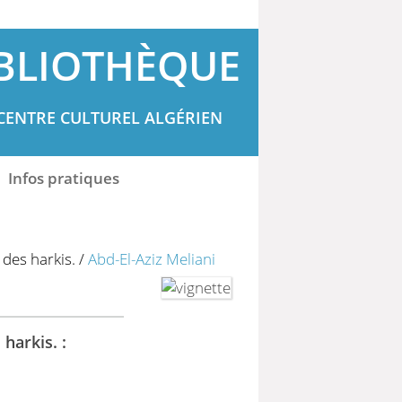
BLIOTHÈQUE
CENTRE CULTUREL ALGÉRIEN
Infos pratiques
des harkis.
/
Abd-El-Aziz Meliani
harkis. :