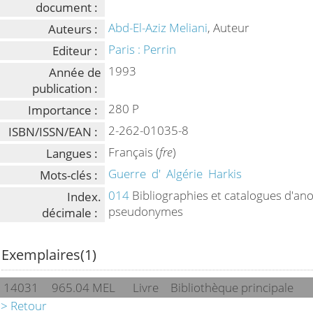
document :
Abd-El-Aziz Meliani
, Auteur
Auteurs :
Paris : Perrin
Editeur :
1993
Année de
publication :
280 P
Importance :
2-262-01035-8
ISBN/ISSN/EAN :
Français (
fre
)
Langues :
Guerre
d'
Algérie
Harkis
Mots-clés :
014
Bibliographies et catalogues d'an
Index.
pseudonymes
décimale :
Exemplaires(1)
14031
965.04 MEL
Livre
Bibliothèque principale
> Retour