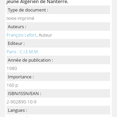
jeune Algérien de Nanterre.
Type de document :
texte imprimé
Auteurs :
François Lefort
, Auteur
Editeur :
Paris : C.I.E.M.M.
Année de publication :
1980
Importance :
160 p
ISBN/ISSN/EAN :
2-902890-10-9
Langues :