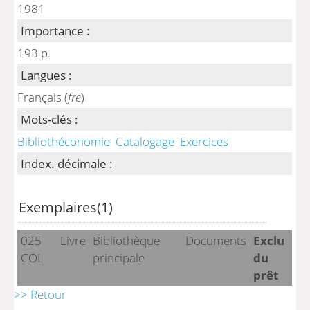
1981
Importance :
193 p.
Langues :
Français (
fre
)
Mots-clés :
Bibliothéconomie
Catalogage
Exercices
Index. décimale :
Exemplaires(1)
025
Livre
Bibliothèque
Documents
Exclu
COL
principale
du
prêt
>> Retour