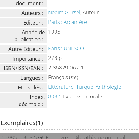
document :
Nedim Gürsel
, Auteur
Auteurs :
Paris : Arcantère
Editeur :
1993
Année de
publication :
Paris : UNESCO
Autre Editeur :
278 p
Importance :
2-86829-067-1
ISBN/ISSN/EAN :
Français (
fre
)
Langues :
Littérature
Turque
Anthologie
Mots-clés :
808.5
Expression orale
Index.
décimale :
Exemplaires(1)
13985
808.5 GUR
Livre
Bibliothèque principale