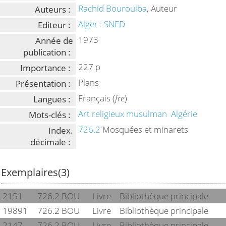
Rachid Bourouiba
, Auteur
Auteurs :
Alger : SNED
Editeur :
1973
Année de
publication :
227 p
Importance :
Plans
Présentation :
Français (
fre
)
Langues :
Art religieux musulman
Algérie
Mots-clés :
726.2
Mosquées et minarets
Index.
décimale :
Exemplaires(3)
2151
726.2 BOU
Livre
Bibliothèque principale
19891
726.2 BOU
Livre
Bibliothèque principale
2147
726.2 BOU
Livre
Bibliothèque principale