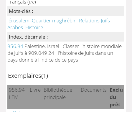
Français (
fre
)
Mots-clés :
Jérusalem
Quartier maghrébin
Relations Juifs-
Arabes
Histoire
Index. décimale :
956.94
Palestine. Israël : Classer l'histoire mondiale
de Juifs à 909.049 24 . l'histoire de Juifs dans un
pays donné à l'indice de ce pays
Exemplaires(1)
956.94
Livre
Bibliothèque
Documents
Exclu
LEM
principale
du
prêt
>> Retour