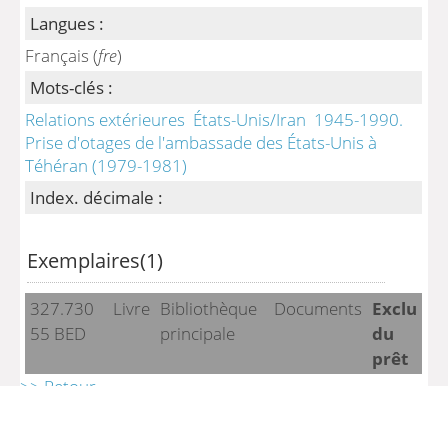
Langues :
Français (
fre
)
Mots-clés :
Relations extérieures
États-Unis/Iran
1945-1990.
Prise d'otages de l'ambassade des États-Unis à
Téhéran (1979-1981)
Index. décimale :
Exemplaires(1)
327.730
Livre
Bibliothèque
Documents
Exclu
55 BED
principale
du
prêt
>> Retour