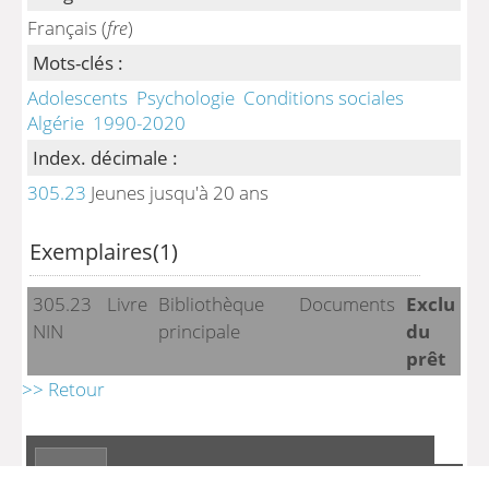
Français (
fre
)
Mots-clés :
Adolescents
Psychologie
Conditions sociales
Algérie
1990-2020
Index. décimale :
305.23
Jeunes jusqu'à 20 ans
Exemplaires(1)
305.23
Livre
Bibliothèque
Documents
Exclu
NIN
principale
du
prêt
>> Retour
A-
A
A+