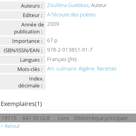
Zoulikha Guebbas
, Auteur
Auteurs :
A l'écoute des poètes
Editeur :
2009
Année de
publication :
67 p
Importance :
978-2-913851-91-7
ISBN/ISSN/EAN :
Français (
fre
)
Langues :
Art
culinaire
Algérie
Recettes
Mots-clés :
Index.
décimale :
Exemplaires(1)
19715
641.59 GUE
Livre
Bibliothèque principale
> Retour