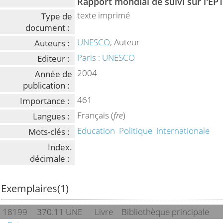
Rapport mondial de suivi sur l'EPT
texte imprimé
Type de
document :
UNESCO
, Auteur
Auteurs :
Paris : UNESCO
Editeur :
2004
Année de
publication :
461
Importance :
Français (
fre
)
Langues :
Education
Politique
Internationale
Mots-clés :
Index.
décimale :
Exemplaires(1)
18199
370.11 UNE
Livre
Bibliothèque principale