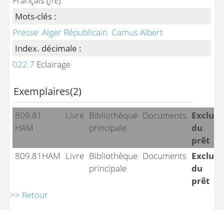
Français (
fre
)
Mots-clés :
Presse
Alger Républicain
Camus Albert
Index. décimale :
022.7
Eclairage
Exemplaires(2)
809.81
Livre
Bibliothèque
Documents
Exclu
HAM
principale
du
prêt
809.81HAM
Livre
Bibliothèque
Documents
Exclu
principale
du
prêt
>> Retour