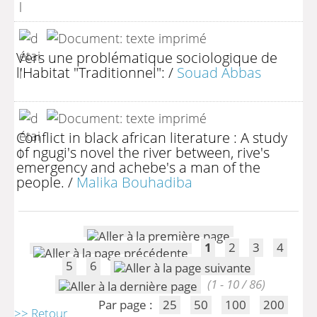
Vers une problématique sociologique de
l'Habitat "Traditionnel":
/
Souad Abbas
Conflict in black african literature : A study
of ngugi's novel the river between, rive's
emergency and achebe's a man of the
people.
/
Malika Bouhadiba
1
2
3
4
5
6
(1 - 10 / 86)
Par page :
25
50
100
200
>> Retour