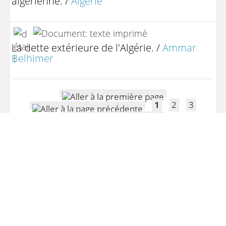
algérienne.
/
Algérie
La dette extérieure de l'Algérie.
/
Ammar
Belhimer
1
2
3
(1 - 10 / 28)
Par page :
25
50
100
200
>> Retour