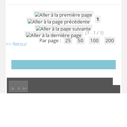
1
(1 - 1 / 1)
Par page :
25
50
100
200
>> Retour
A-
A
A+