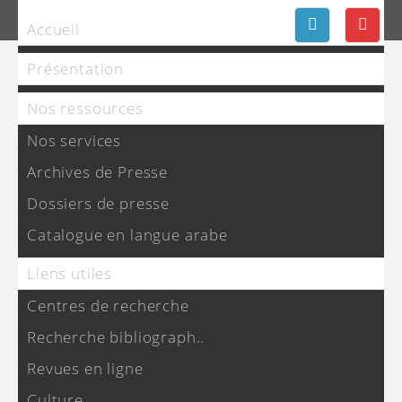
Accueil
Présentation
Nos ressources
Nos services
Archives de Presse
Dossiers de presse
Catalogue en langue arabe
Liens utiles
Centres de recherche
Recherche bibliograph..
Revues en ligne
Culture