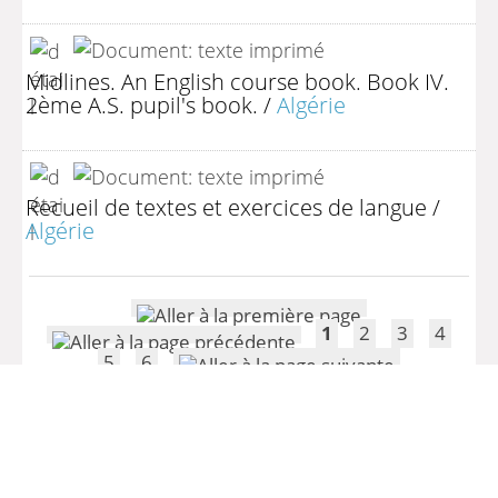
Midlines. An English course book. Book IV.
2ème A.S. pupil's book.
/
Algérie
Recueil de textes et exercices de langue
/
Algérie
1
2
3
4
5
6
(1 - 10 / 71)
Par page :
25
50
100
200
>> Retour