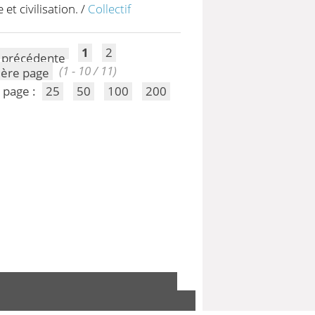
 et civilisation.
/
Collectif
1
2
(1 - 10 / 11)
 page :
25
50
100
200