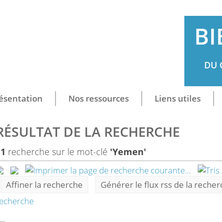
BI
DU 
ésentation
Nos ressources
Liens utiles
RÉSULTAT DE LA RECHERCHE
11
recherche sur le mot-clé
'Yemen'
Affiner la recherche
Générer le flux rss de la reche
echerche