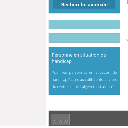
Recherche avancée
>
Personne en situation de
handicap
Pour les personnes en situation de
handicap l’accès aux différents services
du centre culturel algérien est assuré.
A-
A
A+