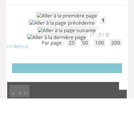
1
(1 - 3 / 3)
Par page :
25
50
100
200
>> Retour
A-
A
A+