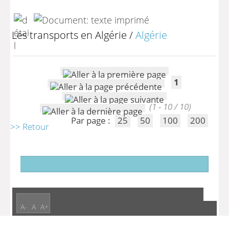
Les transports en Algérie
/
Algérie
1
(1 - 10 / 10)
Par page :
25
50
100
200
>> Retour
A-
A
A+