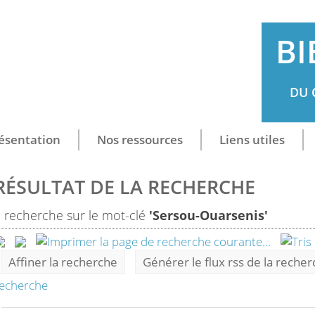
BI
DU 
ésentation
Nos ressources
Liens utiles
RÉSULTAT DE LA RECHERCHE
1
recherche sur le mot-clé
'Sersou-Ouarsenis'
Affiner la recherche
Générer le flux rss de la reche
echerche