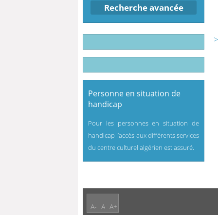
Recherche avancée
>
Personne en situation de
handicap
Pour les personnes en situation de
handicap l’accès aux différents services
du centre culturel algérien est assuré.
A-
A
A+