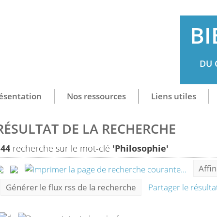
BI
DU 
ésentation
Nos ressources
Liens utiles
RÉSULTAT DE LA RECHERCHE
144
recherche sur le mot-clé
'Philosophie'
Affi
Générer le flux rss de la recherche
Partager le résult