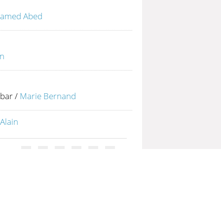
ohamed Abed
n
bbar
/
Marie Bernand
Alain
1
2
3
4
5
6
(1 - 10 / 144)
 page :
25
50
100
200