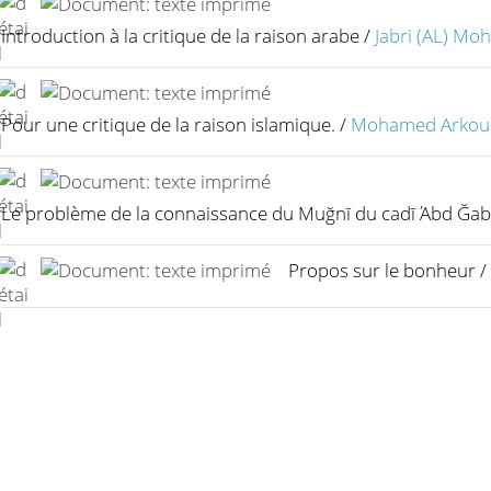
Introduction à la critique de la raison arabe
/
Jabri (AL) M
Pour une critique de la raison islamique.
/
Mohamed Arkou
Le problème de la connaissance du Muğnī du cadī Άbd Ğa
Propos sur le bonheur
/
Par
> Retour