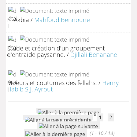
El-Akbia
/
Mahfoud Bennoune
Etude et création d'un groupement
d'entraide paysanne.
/
Djillali Benanane
Moeurs et coutumes des fellahs.
/
Henry
Habib S.J. Ayrout
1
2
(1 - 10 / 14)