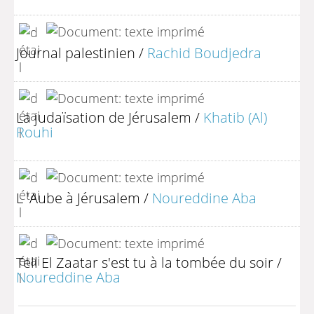
Journal palestinien
/
Rachid Boudjedra
La judaïsation de Jérusalem
/
Khatib (Al)
Rouhi
L 'Aube à Jérusalem
/
Noureddine Aba
Tell El Zaatar s'est tu à la tombée du soir
/
Noureddine Aba