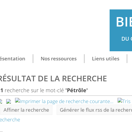
BI
DU 
ésentation
Nos ressources
Liens utiles
RÉSULTAT DE LA RECHERCHE
31
recherche sur le mot-clé
'Pétrôle'
Affiner la recherche
Générer le flux rss de la reche
echerche