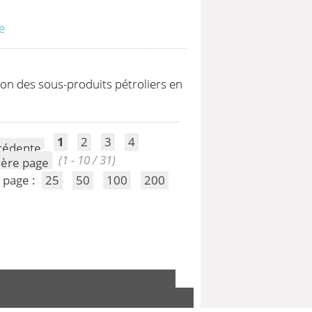
e
on des sous-produits pétroliers en
1
2
3
4
(1 - 10 / 31)
 page :
25
50
100
200