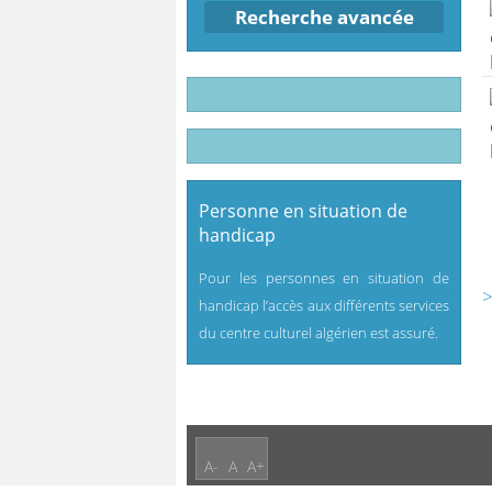
Recherche avancée
Personne en situation de
handicap
Pour les personnes en situation de
>
handicap l’accès aux différents services
du centre culturel algérien est assuré.
A-
A
A+