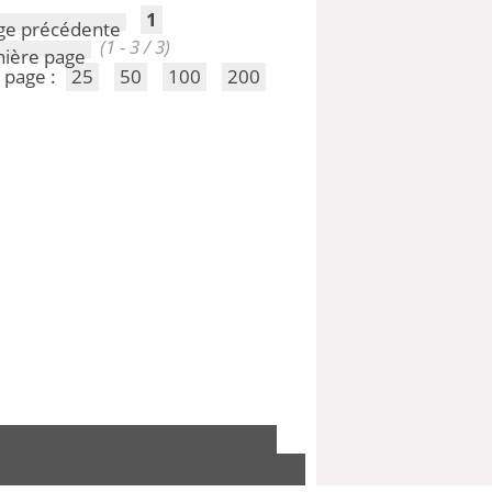
1
(1 - 3 / 3)
 page :
25
50
100
200