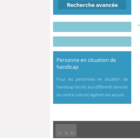
Recherche avancée
>
Personne en situation de
handicap
Pour les personnes en situation de
handicap l’accès aux différents services
du centre culturel algérien est assuré.
A-
A
A+