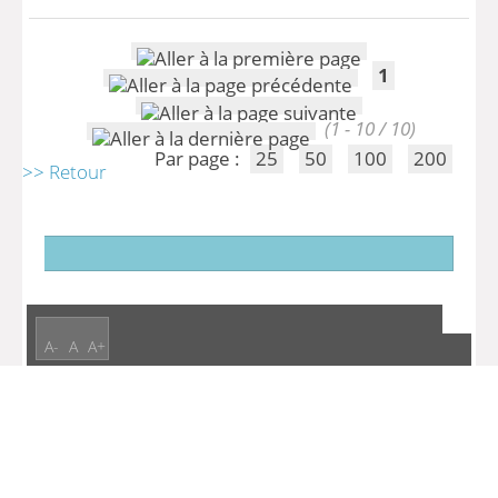
1
(1 - 10 / 10)
Par page :
25
50
100
200
>> Retour
A-
A
A+