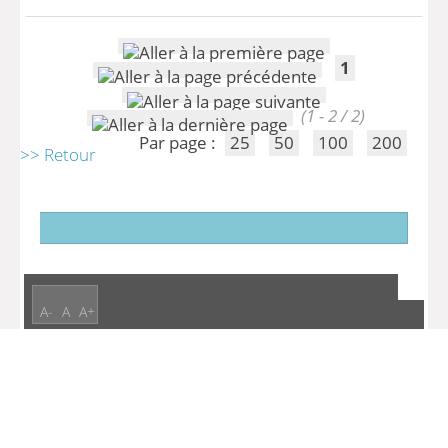
1
(1 - 2 / 2)
Par page :
25
50
100
200
>> Retour
A-
A
A+