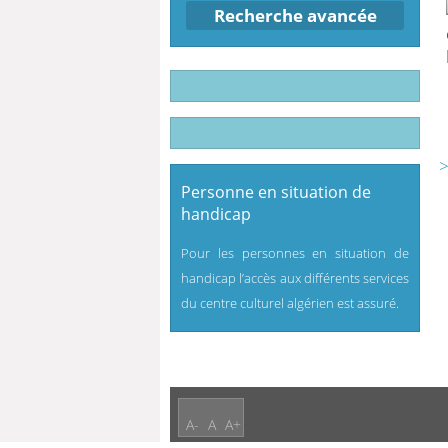
Recherche avancée
>
Personne en situation de
handicap
Pour les personnes en situation de
handicap l’accès aux différents services
du centre culturel algérien est assuré.
A-
A
A+