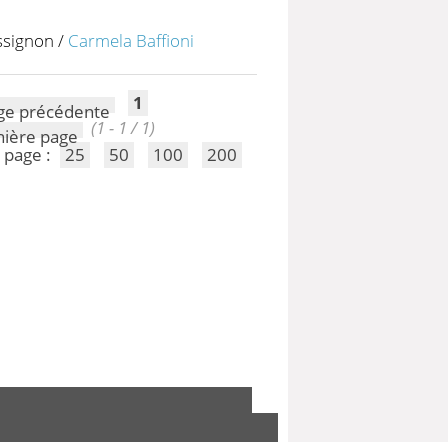
assignon
/
Carmela Baffioni
1
(1 - 1 / 1)
 page :
25
50
100
200