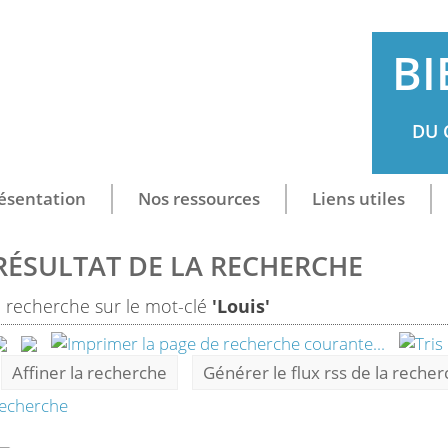
BI
DU 
ésentation
Nos ressources
Liens utiles
RÉSULTAT DE LA RECHERCHE
1
recherche sur le mot-clé
'Louis'
Affiner la recherche
Générer le flux rss de la reche
echerche