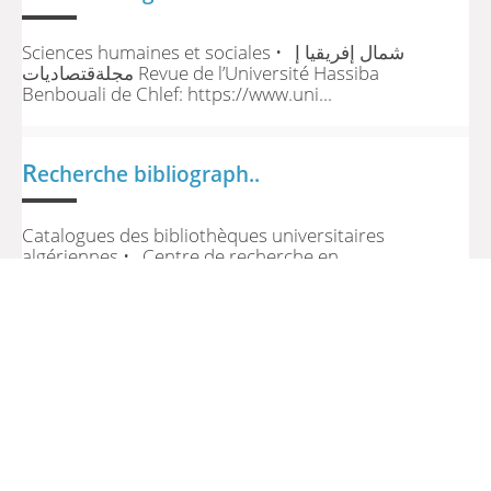
Sciences humaines et sociales • شمال إفريقيا إ
مجلةقتصاديات Revue de l’Université Hassiba
Benbouali de Chlef: https://www.uni...
R
echerche bibliograph..
Catalogues des bibliothèques universitaires
algériennes • Centre de recherche en
anthropologie sociale et culturelle (CRASC) :
http://www.crasc.dz ...
>> Retour