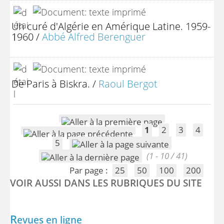
Un curé d'Algérie en Amérique Latine. 1959-
1960
/
Abbé Alfred Berenguer
De Paris à Biskra.
/
Raoul Bergot
1
2
3
4
5
(1 - 10 / 41)
Par page :
25
50
100
200
VOIR AUSSI DANS LES RUBRIQUES DU SITE
R
evues en ligne