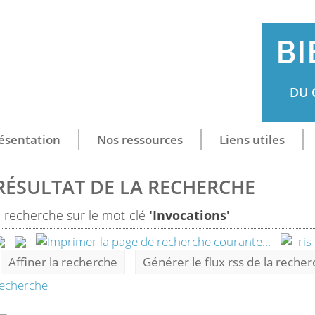
BI
DU 
ésentation
Nos ressources
Liens utiles
RÉSULTAT DE LA RECHERCHE
1
recherche sur le mot-clé
'Invocations'
Affiner la recherche
Générer le flux rss de la reche
echerche