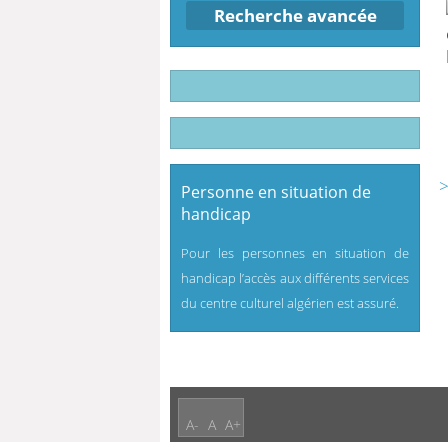
Recherche avancée
>
Personne en situation de
handicap
Pour les personnes en situation de
handicap l’accès aux différents services
du centre culturel algérien est assuré.
A-
A
A+