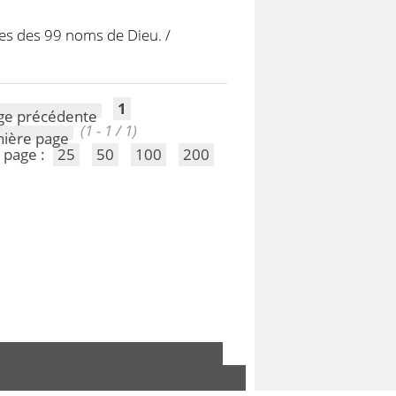
ées des 99 noms de Dieu.
/
1
(1 - 1 / 1)
 page :
25
50
100
200