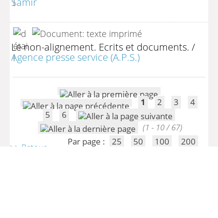
Samir
Le non-alignement. Ecrits et documents.
/
Agence presse service (A.P.S.)
1
2
3
4
5
6
(1 - 10 / 67)
Par page :
25
50
100
200
>> Retour