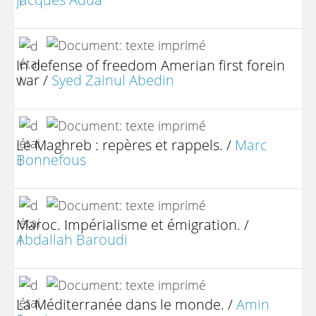
In defense of freedom Amerian first forein
war
/
Syed Zainul Abedin
Le Maghreb : repères et rappels.
/
Marc
Bonnefous
Maroc. Impérialisme et émigration.
/
Abdallah Baroudi
La Méditerranée dans le monde.
/
Amin