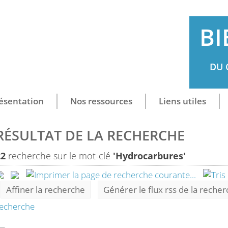
BI
DU 
ésentation
Nos ressources
Liens utiles
RÉSULTAT DE LA RECHERCHE
22
recherche sur le mot-clé
'Hydrocarbures'
Affiner la recherche
Générer le flux rss de la reche
echerche