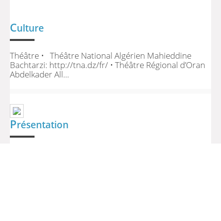
C
ulture
Théâtre • Théâtre National Algérien Mahieddine
Bachtarzi: http://tna.dz/fr/ • Théâtre Régional d’Oran
Abdelkader All...
P
résentation
Inaugurée en novembre 1983, la bibliothèque est
abritée au 2ème étage du Centre Culturel Algérien.
Véritable centre de ressources sur l’Algérie, le
Maghreb et le Monde arabe, elle met à...
>> Retour