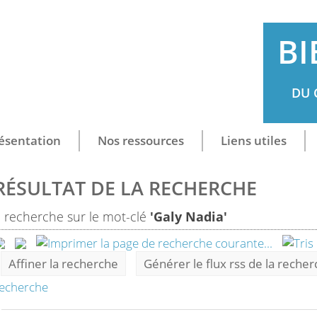
BI
DU 
ésentation
Nos ressources
Liens utiles
RÉSULTAT DE LA RECHERCHE
1
recherche sur le mot-clé
'Galy Nadia'
Affiner la recherche
Générer le flux rss de la reche
echerche