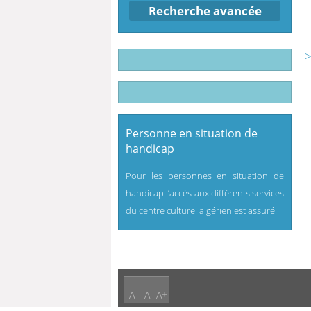
Recherche avancée
>
Personne en situation de
handicap
Pour les personnes en situation de
handicap l’accès aux différents services
du centre culturel algérien est assuré.
A-
A
A+